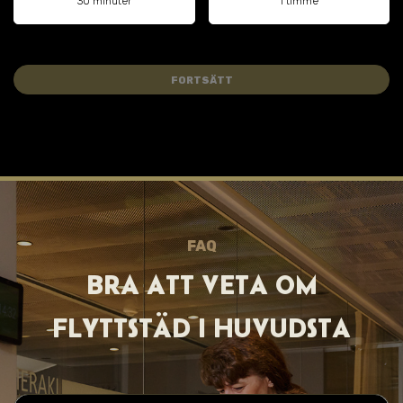
30 minuter
1 timme
FORTSÄTT
FAQ
BRA ATT VET A OM
FLYTTSTÄD I
HUVUDSTA