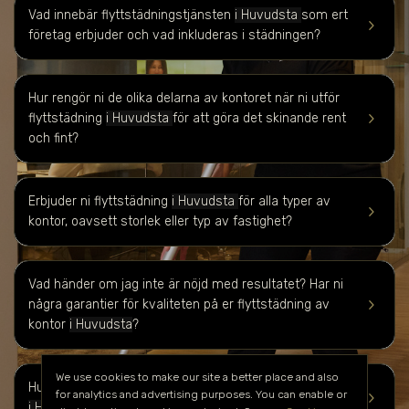
Vad innebär flyttstädningstjänsten
i Huvudsta
som ert
keyboard_arrow_right
företag erbjuder och vad inkluderas i städningen?
Hur rengör ni de olika delarna av kontoret när ni utför
keyboard_arrow_right
flyttstädning
i Huvudsta
för att göra det skinande rent
och fint?
Erbjuder ni flyttstädning
i Huvudsta
för alla typer av
keyboard_arrow_right
kontor, oavsett storlek eller typ av fastighet?
Vad händer om jag inte är nöjd med resultatet?
Har ni
keyboard_arrow_right
några garantier för kvaliteten på er flyttstädning av
kontor
i Huvudsta
?
We use cookies to make our site a better place and also
Hur fungerar det praktiskt med bokning av flyttstädning
keyboard_arrow_right
for analytics and advertising purposes. You can enable or
i Huvudsta
och hur lång tid i förväg bör jag boka?