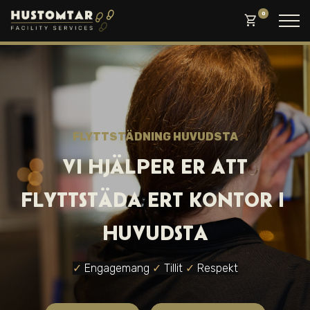
0
shopping_cart
FLYTTSTÄDNI NG HUVUDSTA
VI HJÄLPER ER ATT
FLYTTSTÄDA ERT KONTOR I
HUVUDSTA
✓
Engagemang
✓
Tillit
✓
Respekt