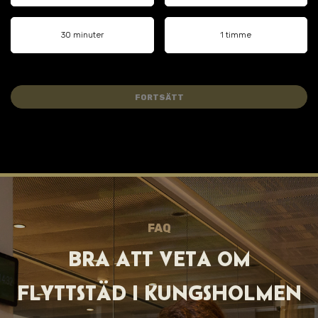
30 minuter
1 timme
FORTSÄTT
FAQ
BRA ATT VET A OM
FLYTTSTÄD I
KUNGSHOLMEN