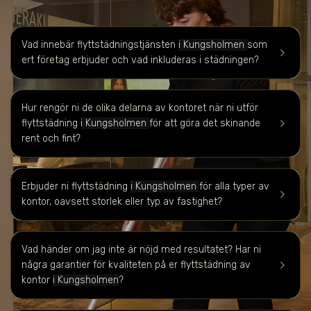
Vad innebär flyttstädningstjänsten
i Kungsholmen
som
keyboard_arrow_right
ert företag erbjuder och vad inkluderas i städningen?
Hur rengör ni de olika delarna av kontoret när ni utför
keyboard_arrow_right
flyttstädning
i Kungsholmen
för att göra det skinande
rent och fint?
Erbjuder ni flyttstädning
i Kungsholmen
för alla typer av
keyboard_arrow_right
kontor, oavsett storlek eller typ av fastighet?
Vad händer om jag inte är nöjd med resultatet?
Har ni
keyboard_arrow_right
några garantier för kvaliteten på er flyttstädning av
kontor
i Kungsholmen
?