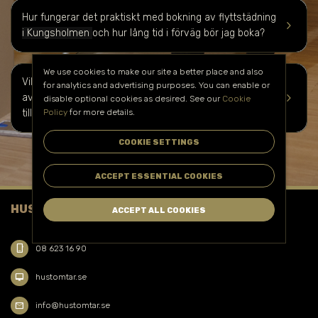
Hur fungerar det praktiskt med bokning av flyttstädning
keyboard_arrow_right
i Kungsholmen
och hur lång tid i förväg bör jag boka?
We use cookies to make our site a better place and also
Vilka kostnader kan jag förvänta mig för flyttstädning
for analytics and advertising purposes. You can enable or
keyboard_arrow_right
av kontor
i Kungsholmen
och finns det några
disable optional cookies as desired. See our
Cookie
Policy
for more details.
tilläggstjänster?
COOKIE SETTINGS
ACCEPT ESSENTIAL COOKIES
HUSTOMTAR FACILITY SERVICE AB
ACCEPT ALL COOKIES
phone_iphone
08 623 16 90
desktop_mac
hustomtar.se
mail
info@hustomtar.se