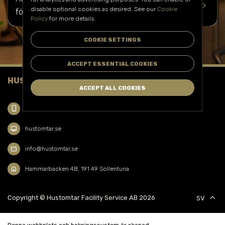
keyboard_arrow_right
disable optional cookies as desired. See our
Cookie
fönsterputsning av din fastighet i
Djurgården
?
Policy
for more details.
COOKIE SETTINGS
ACCEPT ESSENTIAL COOKIES
HUSTOMTAR FACILITY SERVICE AB
ACCEPT ALL COOKIES
phone_iphone
08 623 16 90
desktop_mac
hustomtar.se
mail
info@hustomtar.se
home
Hammarbacken 4B, 191 49 Sollentuna
keyboard_arrow_up
Copyright © Hustomtar Facility Service AB 2026
SV