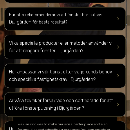
Hur ofta rekommenderar vi att fönster bör putsas i
keyboard_arrow_right
Djurgården
för bästa resultat?
Vilka speciella produkter eller metoder använder vi
keyboard_arrow_right
för att rengöra fönster i
Djurgården
?
Hur anpassar vi vår tjänst efter varje kunds behov
keyboard_arrow_right
och specifika fastighetskrav i
Djurgården
?
Är våra tekniker försäkrade och certifierade för att
keyboard_arrow_right
utföra fönsterputsning i
Djurgården
?
We use cookies to make our site a better place and also
Hur kan du få en kostnadsuppskattning för
for analytics and advertising purposes. You can enable or