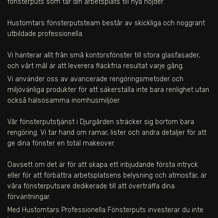
fönsterputs som tar din arbetsplats till nya höjder.
Hustomtars fönsterputsteam består av skickliga och noggrant
utbildade professionella.
Vi hanterar allt från små kontorsfönster till stora glasfasader,
och vårt mål är att leverera fläckfria resultat varje gång.
Vi använder oss av avancerade rengöringsmetoder och
miljövänliga produkter för att säkerställa inte bara renlighet utan
också hälsosamma inomhusmiljöer.
Vår fönsterputstjänst
i Djurgården
sträcker sig bortom bara
rengöring. Vi tar hand om ramar, lister och andra detaljer för att
ge dina fönster en total makeover.
Oavsett om det är för att skapa ett inbjudande första intryck
eller för att förbättra arbetsplatsens belysning och atmosfär, är
våra fönsterputsare dedikerade till att överträffa dina
förväntningar.
Med Hustomtars Professionella Fönsterputs investerar du inte