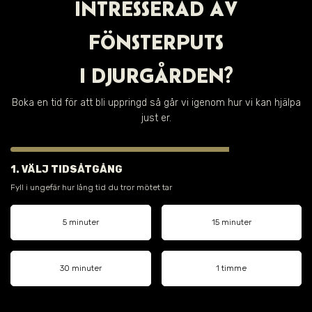
INTRESSERAD AV
FÖNSTERPUTS
I
DJURGÅRDEN
?
Boka en tid för att bli uppringd så går vi igenom hur vi kan hjälpa
just er.
1. VÄLJ TIDSÅTGÅNG
Fyll i ungefär hur lång tid du tror mötet tar
5 minuter
15 minuter
30 minuter
1 timme