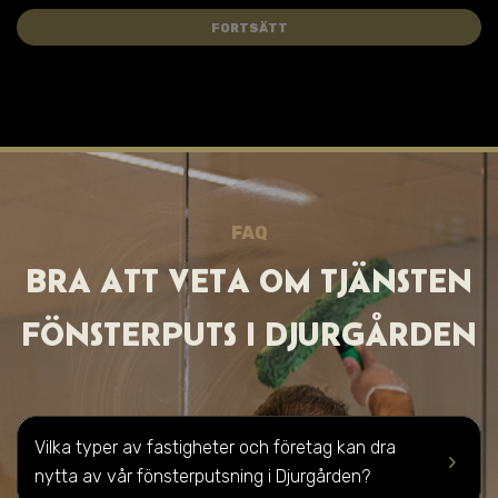
FORTSÄTT
FAQ
BRA ATT VET A OM TJÄNSTEN
FÖNSTERPUTS I
DJURGÅRDEN
Vilka typer av fastigheter och företag kan dra
keyboard_arrow_right
nytta av vår fönsterputsning i Djurgården?