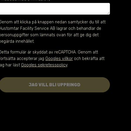
Genom att klicka på knappen nedan samtycker du till att 
Hustomtar Facility Service AB lagrar och behandlar de 
personuppgifter som lämnats ovan för att ge dig det 
begärda innehållet.
Detta formulär är skyddat av reCAPTCHA. Genom att
fortsätta accepterar jag
Googles villkor
och bekräfta att
jag har läst
Googles sekretesspolicy
.
JAG VILL BLI UPPRINGD