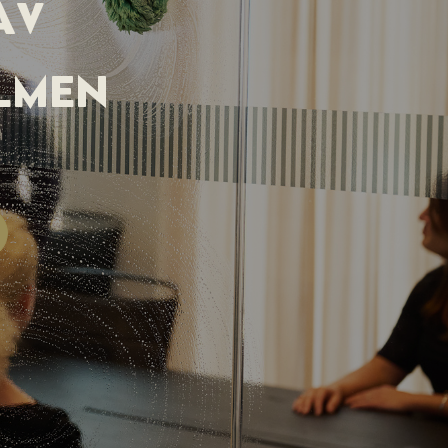
AV
LMEN