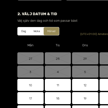
2. VÄLJ DATUM & TID
Välj själv den dag och tid som passar bäst
Dag
Vecka
Månad
(UTC+01:00) Amsterd
Mån
Tis
Ons
27
28
29
3
4
5
10
11
12
17
18
19