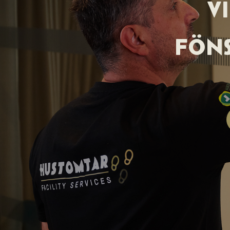
V
FÖN