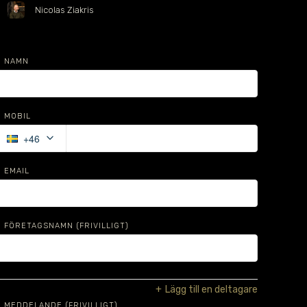
Nicolas Ziakris
NAMN
MOBIL
keyboard_arrow_down
+46
EMAIL
FÖRETAGSNAMN
(FRIVILLIGT)
+
Lägg till en deltagare
MEDDELANDE (FRIVILLIGT)