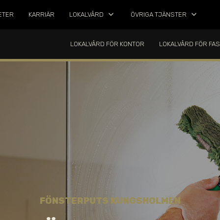
keyboard_arrow_down
keyboard_arrow_down
ETER
KARRIÄR
LOKALVÅRD
ÖVRIGA TJÄNSTER
LOKALVÅRD FÖR KONTOR
LOKALVÅRD FÖR FA
FÖNSTERPUTS
KUNGSHOLMEN