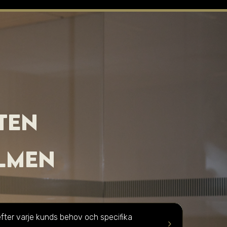
STEN
LMEN
efter varje kunds behov och specifika
keyboard_arrow_right