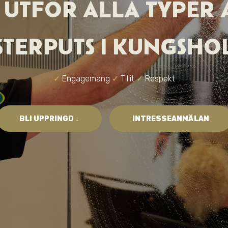
I UTFÖR ALLA TYPER 
STERPUTS
I KUNGSHO
✓
Engagemang
✓
Tillit
✓
Respekt
BLI UPPRINGD ↓
INTRESSEANMÄLAN