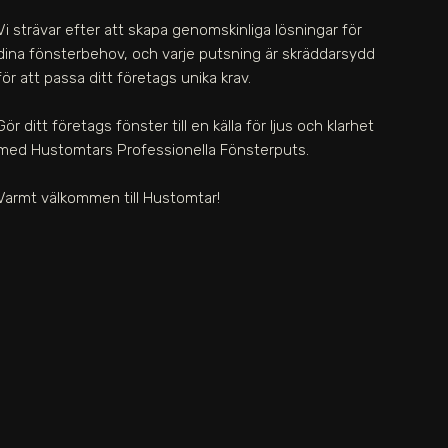
Vi strävar efter att skapa genomskinliga lösningar för
dina fönsterbehov, och varje putsning är skräddarsydd
för att passa ditt företags unika krav.
Gör ditt företags fönster till en källa för ljus och klarhet
med Hustomtars Professionella Fönsterputs.
Varmt välkommen till Hustomtar!