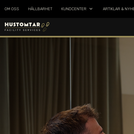
keyboard_arrow_down
OM OSS
HÅLLBARHET
KUNDCENTER
ARTIKLAR & NYH