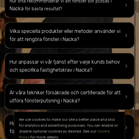
Hur ofta rekommenderar vi att fönster bör putsas i
keyboard_arrow_right
Nacka
för bästa resultat?
Vilka speciella produkter eller metoder använder vi
keyboard_arrow_right
för att rengöra fönster i
Nacka
?
Hur anpassar vi vår tjänst efter varje kunds behov
keyboard_arrow_right
och specifika fastighetskrav i
Nacka
?
Är våra tekniker försäkrade och certifierade för att
keyboard_arrow_right
utföra fönsterputsning i
Nacka
?
We use cookies to make our site a better place and also
Hur kan du få en kostnadsuppskattning för
for analytics and advertising purposes. You can enable or
keyboard_arrow_right
fönsterputsning av din fastighet i
Nacka
?
disable optional cookies as desired. See our
Cookie
Policy
for more details.