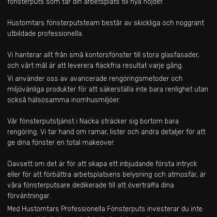
fönsterputs som tar din arbetsplats till nya höjder.
Hustomtars fönsterputsteam består av skickliga och noggrant
utbildade professionella.
Vi hanterar allt från små kontorsfönster till stora glasfasader,
och vårt mål är att leverera fläckfria resultat varje gång.
Vi använder oss av avancerade rengöringsmetoder och
miljövänliga produkter för att säkerställa inte bara renlighet utan
också hälsosamma inomhusmiljöer.
Vår fönsterputstjänst
i Nacka
sträcker sig bortom bara
rengöring. Vi tar hand om ramar, lister och andra detaljer för att
ge dina fönster en total makeover.
Oavsett om det är för att skapa ett inbjudande första intryck
eller för att förbättra arbetsplatsens belysning och atmosfär, är
våra fönsterputsare dedikerade till att överträffa dina
förväntningar.
Med Hustomtars Professionella Fönsterputs investerar du inte