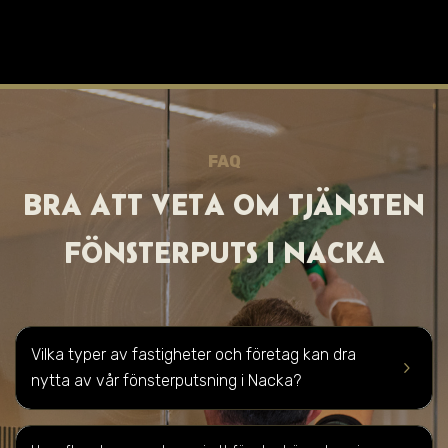
FAQ
BRA ATT VET A OM TJÄNSTEN
FÖNSTERPUTS I
NACKA
Vilka typer av fastigheter och företag kan dra
keyboard_arrow_right
nytta av vår fönsterputsning i Nacka?