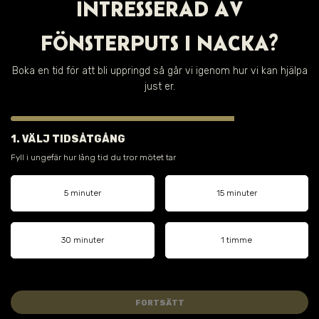
INTRESSERAD AV
FÖNSTERPUTS I
NACKA
?
Boka en tid för att bli uppringd så går vi igenom hur vi kan hjälpa
just er.
1. VÄLJ TIDSÅTGÅNG
Fyll i ungefär hur lång tid du tror mötet tar
5 minuter
15 minuter
30 minuter
1 timme
FORTSÄTT