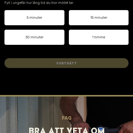
Fyll i ungefär hur lång tid du tror mötet tar
5 minuter
15 minuter
30 minuter
1 timme
FORTSÄTT
FAQ
BRA ATT VET A OM