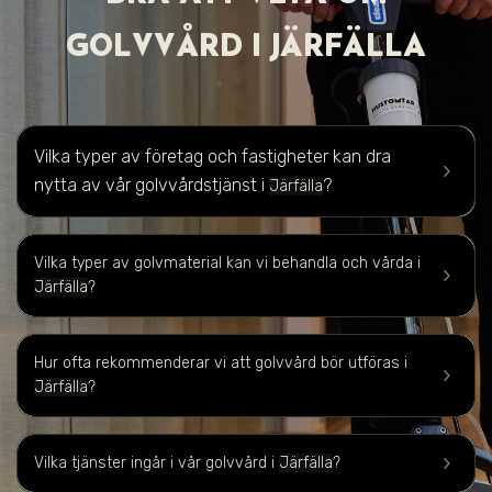
GOLVVÅRD I
JÄRFÄLLA
Vilka typer av företag och fastigheter kan dra
keyboard_arrow_right
nytta av vår golvvårdstjänst i
?
Järfälla
Vilka typer av golvmaterial kan vi behandla och vårda i
keyboard_arrow_right
Järfälla
?
Hur ofta rekommenderar vi att golvvård bör utföras i
keyboard_arrow_right
Järfälla
?
keyboard_arrow_right
Vilka tjänster ingår i vår golvvård i
Järfälla
?