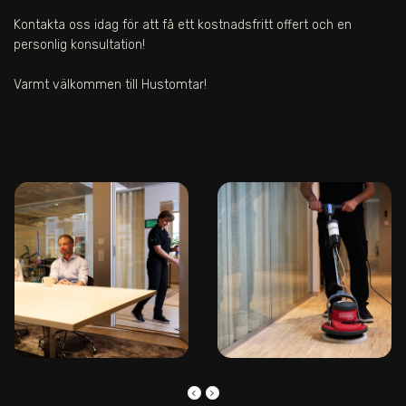
Kontakta oss idag för att få ett kostnadsfritt offert och en
personlig konsultation!
Varmt välkommen till Hustomtar!
keyboard_arrow_left
keyboard_arrow_right