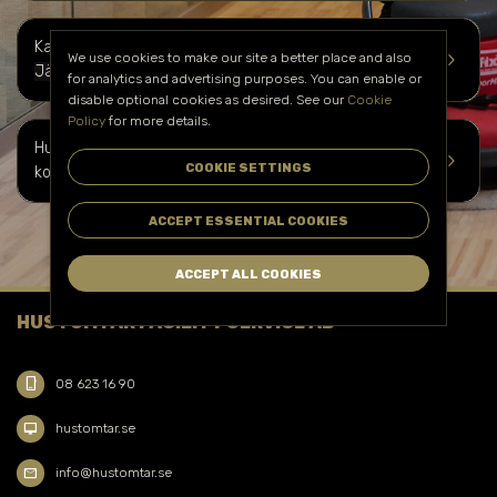
Kan vi hantera golvvård i högtrafikerade områden i
keyboard_arrow_right
We use cookies to make our site a better place and also
Järfälla
?
for analytics and advertising purposes. You can enable or
disable optional cookies as desired. See our
Cookie
Policy
for more details.
Hur kan du boka vår golvvårdstjänst i
Järfälla
och få en
keyboard_arrow_right
COOKIE SETTINGS
kostnadsuppskattning?
ACCEPT ESSENTIAL COOKIES
ACCEPT ALL COOKIES
HUSTOMTAR FACILITY SERVICE AB
phone_iphone
08 623 16 90
desktop_mac
hustomtar.se
mail
info@hustomtar.se