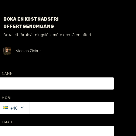
BOKA EN KOSTNADSFRI
OFFERTGENOMGÅNG
Boka ett förutsättningslöst möte och få en offert
Nicolas Ziakris
NAMN
MOBIL
keyboard_arrow_down
+46
EMAIL