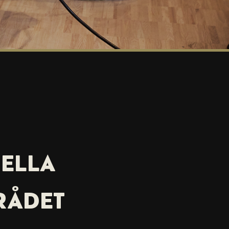
NELLA
RÅDET