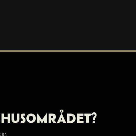
SHUSOMRÅDET
?
 er.