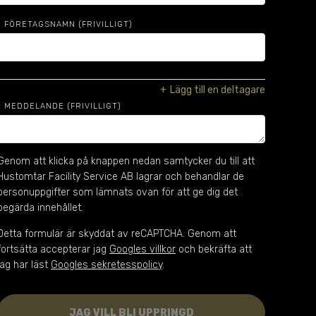
FÖRETAGSNAMN
(FRIVILLIGT)
+
Lägg till en deltagare
MEDDELANDE (FRIVILLIGT)
Genom att klicka på knappen nedan samtycker du till att 
Hustomtar Facility Service AB lagrar och behandlar de 
personuppgifter som lämnats ovan för att ge dig det 
begärda innehållet.
Detta formulär är skyddat av reCAPTCHA. Genom att
fortsätta accepterar jag
Googles villkor
och bekräfta att
jag har läst
Googles sekretesspolicy
.
JAG VILL BLI UPPRINGD