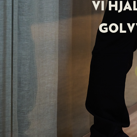
VI HJ
GOL