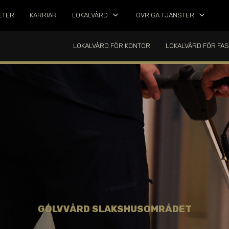
keyboard_arrow_down
keyboard_arrow_down
ETER
KARRIÄR
LOKALVÅRD
ÖVRIGA TJÄNSTER
LOKALVÅRD FÖR KONTOR
LOKALVÅRD FÖR FA
GOLVVÅRD
SLAKSHUSOMRÅDET