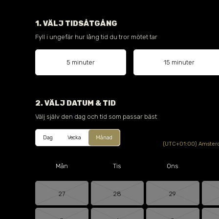
1. VÄLJ TIDSÅTGÅNG
Fyll i ungefär hur lång tid du tror mötet tar
5 minuter
15 minuter
2. VÄLJ DATUM & TID
Välj själv den dag och tid som passar bäst
Dag
Vecka
Månad
(UTC+01:00) Amsterd
Mån
Tis
Ons
27
28
29