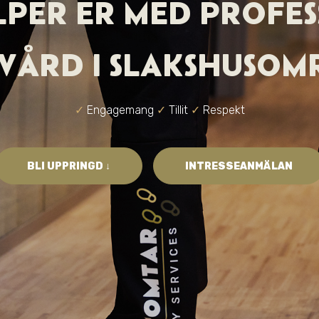
ÄLPER ER MED PROFES
VVÅRD
I SLAKSHUSOM
✓
Engagemang
✓
Tillit
✓
Respekt
BLI UPPRINGD ↓
INTRESSEANMÄLAN