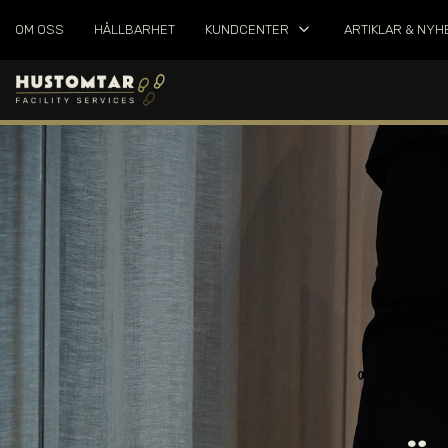
keyboard_arrow_down
OM OSS
HÅLLBARHET
KUNDCENTER
ARTIKLAR & NYH