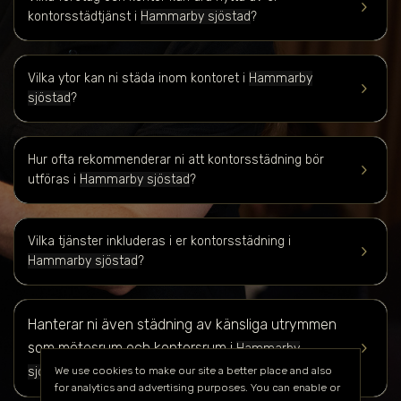
keyboard_arrow_right
kontorsstädtjänst i
Hammarby sjöstad
?
Vilka ytor kan ni städa inom kontoret i
Hammarby
keyboard_arrow_right
sjöstad
?
Hur ofta rekommenderar ni att kontorsstädning bör
keyboard_arrow_right
utföras i
Hammarby sjöstad
?
Vilka tjänster inkluderas i er kontorsstädning i
keyboard_arrow_right
Hammarby sjöstad
?
Hanterar ni även städning av känsliga utrymmen
keyboard_arrow_right
som mötesrum och kontorsrum i
Hammarby
?
We use cookies to make our site a better place and also
sjöstad
for analytics and advertising purposes. You can enable or