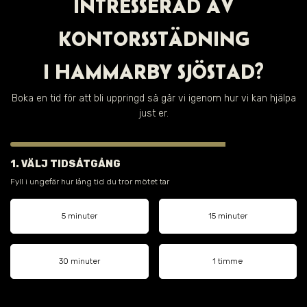
INTRESSERAD AV
KONTORSSTÄDNING
I
HAMMARBY SJÖSTAD
?
Boka en tid för att bli uppringd så går vi igenom hur vi kan hjälpa
just er.
1. VÄLJ TIDSÅTGÅNG
Fyll i ungefär hur lång tid du tror mötet tar
5 minuter
15 minuter
30 minuter
1 timme