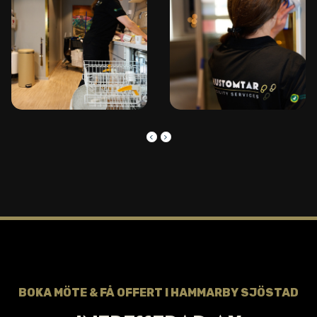
keyboard_arrow_left
keyboard_arrow_right
BOKA MÖTE & FÅ OFFERT I
HAMMARBY SJÖSTAD