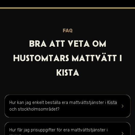
FAQ
BRA ATT VET A OM
HUSTOMTARS MATTVÄTT I
KISTA
Hur kan jag enkelt beställa era mattvättstjänster i
Kista
keyboard_arrow_right
och stockholmsområdet?
Hur får jag prisuppgifter för era mattvättstjänster i
keyboard_arrow_right