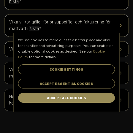
Kista
?
Vilka villkor gäller för prisuppgifter och fakturering för
keyboard_arrow_right
mattvätt i
Kista
?
We use cookies to make our site a better place and also
for analytics and advertising purposes. You can enable or
keyboard_arrow_right
Vilket ansvar har Hustomtar under mattvättarbetet?
disable optional cookies as desired. See our
Cookie
Policy
for more details.
Vilka företag och verksamheter kan dra nytta av er
COOKIE SETTINGS
keyboard_arrow_right
mattvättstjänst i
Kista
?
ACCEPT ESSENTIAL COOKIES
Hur kan jag boka er mattvättstjänst i
Kista
och få en
ACCEPT ALL COOKIES
keyboard_arrow_right
kostnadsuppskattning?