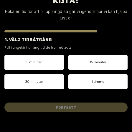
KISTA?
Boka en tid för att bli uppringd så går vi igenom hur vi kan hjälpa
just er.
1. VÄLJ TIDSÅTGÅNG
Fyll i ungefär hur lång tid du tror mötet tar
5 minuter
15 minuter
30 minuter
1 timme
FORTSÄTT