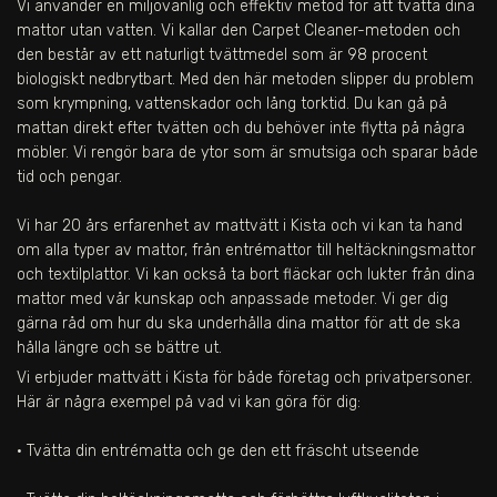
Vi använder en miljövänlig och effektiv metod för att tvätta dina
mattor utan vatten. Vi kallar den Carpet Cleaner-metoden och
den består av ett naturligt tvättmedel som är 98 procent
biologiskt nedbrytbart. Med den här metoden slipper du problem
som krympning, vattenskador och lång torktid. Du kan gå på
mattan direkt efter tvätten och du behöver inte flytta på några
möbler. Vi rengör bara de ytor som är smutsiga och sparar både
tid och pengar.
Vi har 20 års erfarenhet av mattvätt i Kista och vi kan ta hand
om alla typer av mattor, från entrémattor till heltäckningsmattor
och textilplattor. Vi kan också ta bort fläckar och lukter från dina
mattor med vår kunskap och anpassade metoder. Vi ger dig
gärna råd om hur du ska underhålla dina mattor för att de ska
hålla längre och se bättre ut.
Vi erbjuder mattvätt i
Kista
för både företag och privatpersoner.
Här är några exempel på vad vi kan göra för dig:
• Tvätta din entrématta och ge den ett fräscht utseende