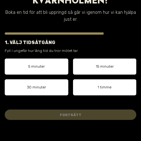
KVARNHOLMEN?
Boka en tid för att bli uppringd så går vi igenom hur vi kan hjälpa
just er.
1. VÄLJ TIDSÅTGÅNG
Fyll i ungefär hur lång tid du tror mötet tar
5 minuter
15 minuter
30 minuter
1 timme
FORTSÄTT