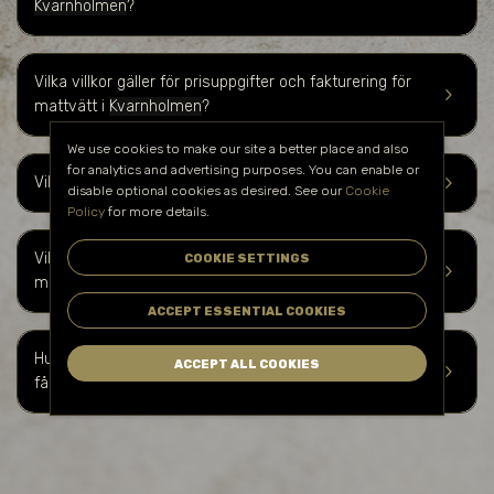
Kvarnholmen
?
Vilka villkor gäller för prisuppgifter och fakturering för
keyboard_arrow_right
mattvätt i
Kvarnholmen
?
We use cookies to make our site a better place and also
for analytics and advertising purposes. You can enable or
keyboard_arrow_right
Vilket ansvar har Hustomtar under mattvättarbetet?
disable optional cookies as desired. See our
Cookie
Policy
for more details.
Vilka företag och verksamheter kan dra nytta av er
COOKIE SETTINGS
keyboard_arrow_right
mattvättstjänst i
Kvarnholmen
?
ACCEPT ESSENTIAL COOKIES
Hur kan jag boka er mattvättstjänst i
Kvarnholmen
och
ACCEPT ALL COOKIES
keyboard_arrow_right
få en kostnadsuppskattning?