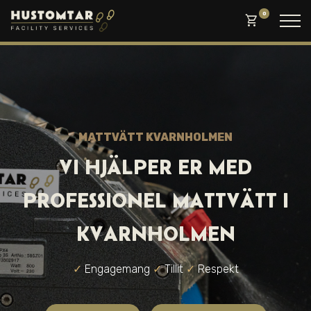
0
shopping_cart
MATTVÄTT KVARNHOLMEN
VI HJÄLPER ER MED
PROFESSIONEL MATTVÄTT I
KVARNHOLMEN
✓
Engagemang
✓
Tillit
✓
Respekt