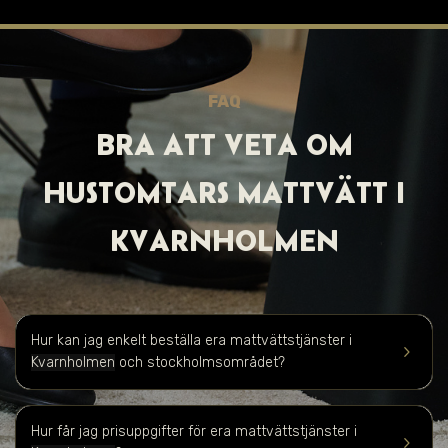
FAQ
BRA ATT VET A OM
HUSTOMTARS MATTVÄTT I
KVARNHOLMEN
Hur kan jag enkelt beställa era mattvättstjänster i
keyboard_arrow_right
Kvarnholmen
och stockholmsområdet?
Hur får jag prisuppgifter för era mattvättstjänster i
keyboard_arrow_right