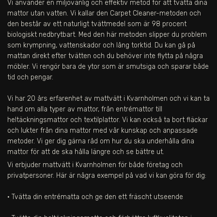
Vi använder en miljövänlig och effektiv metod för att tvätta dina
mattor utan vatten. Vi kallar den Carpet Cleaner-metoden och
den består av ett naturligt tvättmedel som är 98 procent
biologiskt nedbrytbart. Med den här metoden slipper du problem
som krympning, vattenskador och lång torktid. Du kan gå på
mattan direkt efter tvätten och du behöver inte flytta på några
möbler. Vi rengör bara de ytor som är smutsiga och sparar både
tid och pengar.
Vi har 20 års erfarenhet av mattvätt i Kvarnholmen och vi kan ta
hand om alla typer av mattor, från entrémattor till
heltäckningsmattor och textilplattor. Vi kan också ta bort fläckar
och lukter från dina mattor med vår kunskap och anpassade
metoder. Vi ger dig gärna råd om hur du ska underhålla dina
mattor för att de ska hålla längre och se bättre ut.
Vi erbjuder mattvätt i
Kvarnholmen
för både företag och
privatpersoner. Här är några exempel på vad vi kan göra för dig:
• Tvätta din entrématta och ge den ett fräscht utseende