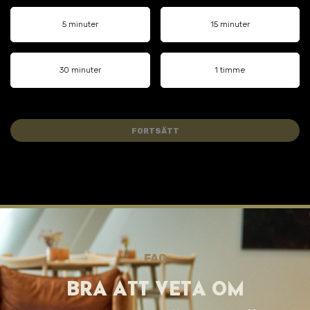
5 minuter
15 minuter
30 minuter
1 timme
FORTSÄTT
FAQ
BRA ATT VET A OM