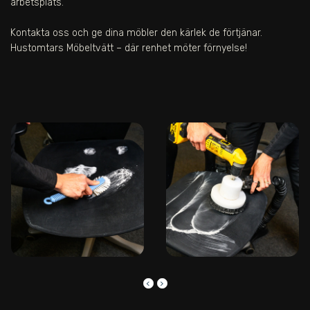
arbetsplats.
Kontakta oss och ge dina möbler den kärlek de förtjänar.
Hustomtars Möbeltvätt – där renhet möter förnyelse!
keyboard_arrow_left
keyboard_arrow_right