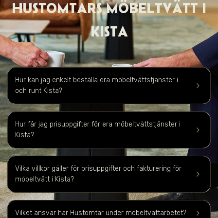
HUSTOMTARS MÖBELTVÄTT I
KISTA
Hur kan jag enkelt beställa era möbeltvättstjänster i
keyboard_arrow_right
och runt Kista?
Hur får jag prisuppgifter för era möbeltvättstjänster i
keyboard_arrow_right
Kista
?
Vilka villkor gäller för prisuppgifter och fakturering för
keyboard_arrow_right
möbeltvätt i
Kista
?
keyboard_arrow_right
Vilket ansvar har Hustomtar under möbeltvättarbetet?