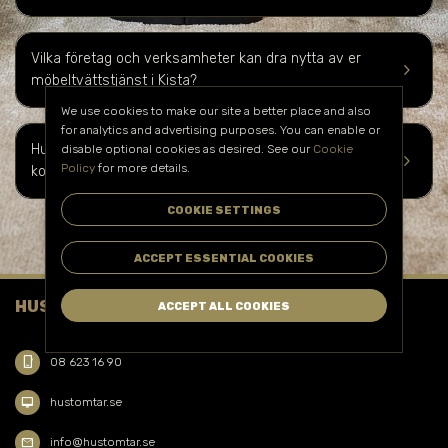
Vilka företag och verksamheter kan dra nytta av er
keyboard_arrow_right
möbeltvättstjänst i
Kista
?
We use cookies to make our site a better place and also
for analytics and advertising purposes. You can enable or
Hur kan jag boka er möbeltvättstjänst i
Kista
och få en
disable optional cookies as desired. See our
Cookie
keyboard_arrow_right
Policy
for more details.
kostnadsuppskattning?
COOKIE SETTINGS
ACCEPT ESSENTIAL COOKIES
HUSTOMTAR FACILITY SERVICE AB
ACCEPT ALL COOKIES
phone_iphone
08 623 16 90
desktop_mac
hustomtar.se
mail
info@hustomtar.se