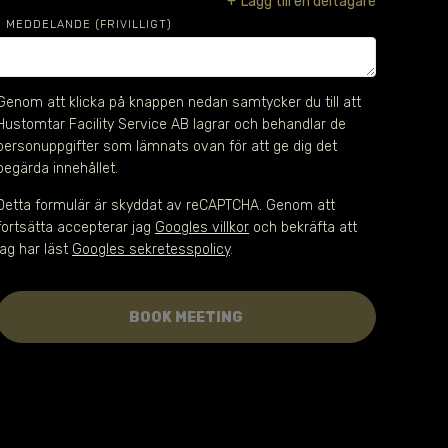
+
Lägg till en deltagare
MEDDELANDE (FRIVILLIGT)
Genom att klicka på knappen nedan samtycker du till att 
Hustomtar Facility Service AB lagrar och behandlar de 
personuppgifter som lämnats ovan för att ge dig det 
begärda innehållet.
Detta formulär är skyddat av reCAPTCHA. Genom att
fortsätta accepterar jag
Googles villkor
och bekräfta att
jag har läst
Googles sekretesspolicy
.
BOOK MEETING