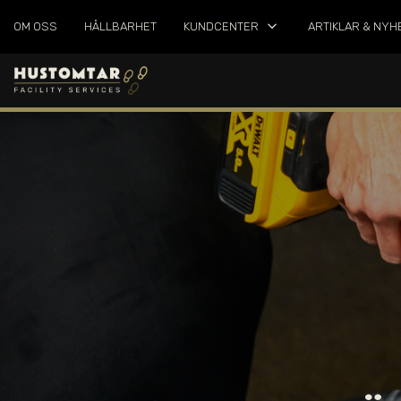
keyboard_arrow_down
OM OSS
HÅLLBARHET
KUNDCENTER
ARTIKLAR & NYH