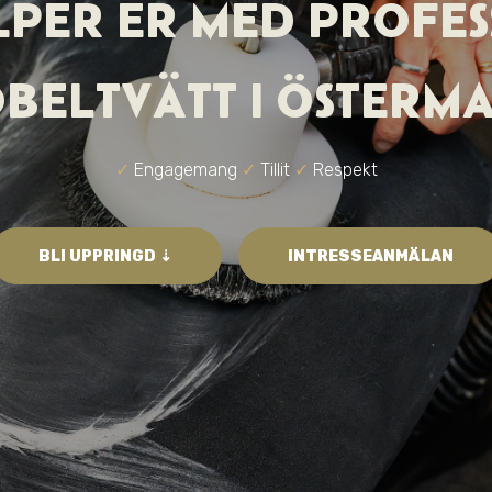
ÄLPER ER MED PROFES
BELTVÄTT I ÖSTERM
✓
Engagemang
✓
Tillit
✓
Respekt
BLI UPPRINGD ⇣
INTRESSEANMÄLAN