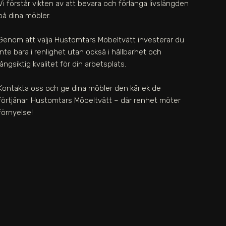
Vi förstår vikten av att bevara och förlänga livslängden
på dina möbler.
Genom att välja Hustomtars Möbeltvätt investerar du
inte bara i renlighet utan också i hållbarhet och
långsiktig kvalitet för din arbetsplats.
Kontakta oss och ge dina möbler den kärlek de
förtjänar. Hustomtars Möbeltvätt – där renhet möter
förnyelse!