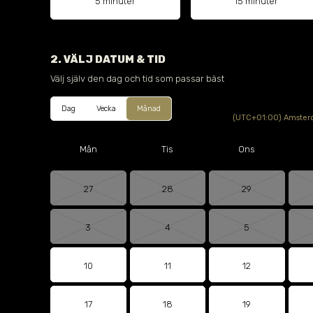
5 minuter
15 minuter
2. VÄLJ DATUM & TID
Välj själv den dag och tid som passar bäst
Dag
Vecka
Månad
(UTC+01:00) Amsterd
Mån
Tis
Ons
27
28
29
3
4
5
10
11
12
17
18
19