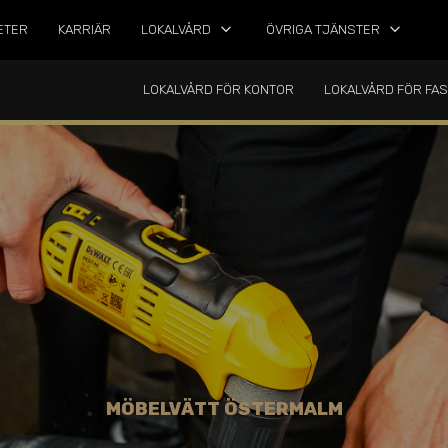
keyboard_arrow_down
keyboard_arrow_down
ETER
KARRIÄR
LOKALVÅRD
ÖVRIGA TJÄNSTER
LOKALVÅRD FÖR KONTOR
LOKALVÅRD FÖR FA
MÖBELVÄTT ÖSTERMALM