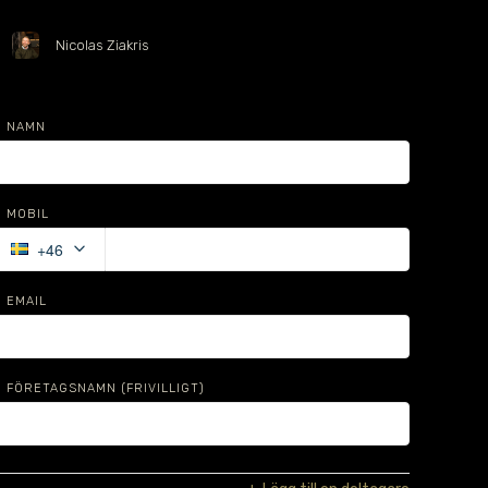
Nicolas Ziakris
NAMN
MOBIL
keyboard_arrow_down
+46
EMAIL
FÖRETAGSNAMN
(FRIVILLIGT)