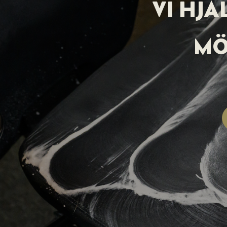
VI HJ
MÖ