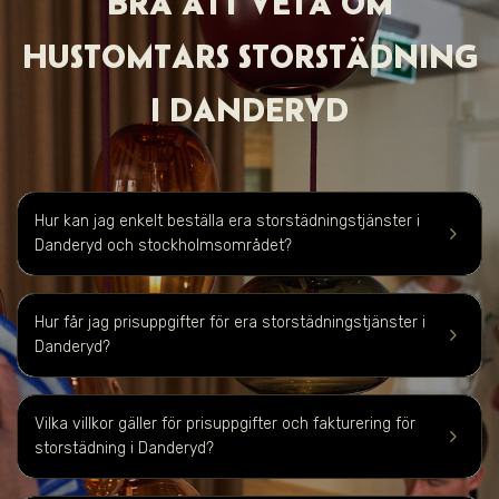
BRA ATT VET A OM
HUSTOMTARS STORSTÄDNING
I DANDERYD
Hur kan jag enkelt beställa era storstädningstjänster i
keyboard_arrow_right
Danderyd och stockholmsområdet?
Hur får jag prisuppgifter för era storstädningstjänster i
keyboard_arrow_right
Danderyd
?
Vilka villkor gäller för prisuppgifter och fakturering för
keyboard_arrow_right
storstädning i
Danderyd
?