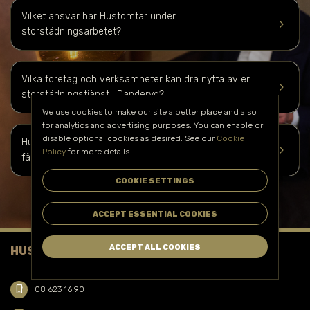
Vilket ansvar har Hustomtar under
keyboard_arrow_right
storstädningsarbetet?
Vilka företag och verksamheter kan dra nytta av er
keyboard_arrow_right
storstädningstjänst i
Danderyd
?
We use cookies to make our site a better place and also
for analytics and advertising purposes. You can enable or
disable optional cookies as desired. See our
Cookie
Hur kan jag boka er storstädningstjänst i
Danderyd
och
keyboard_arrow_right
Policy
for more details.
få en kostnadsuppskattning?
COOKIE SETTINGS
ACCEPT ESSENTIAL COOKIES
ACCEPT ALL COOKIES
HUSTOMTAR FACILITY SERVICE AB
phone_iphone
08 623 16 90