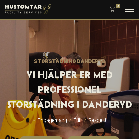
0
shopping_cart
STORSTÄDNING DANDERYD
VI HJÄLPER ER MED
PROFESSIONEL
STORSTÄDNING I DANDERYD
✓
Engagemang
✓
Tillit
✓
Respekt