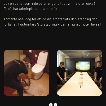
du i en tjänst som inte bara rengör ditt utrymme utan också
förbättrar arbetsplatsens atmosfär.
Kontakta oss idag för att ge din arbetsplats den städning den
förtjänar. Hustomtars Storstädning – där renlighet möter trivsel!
keyboard_arrow_left
keyboard_arrow_right