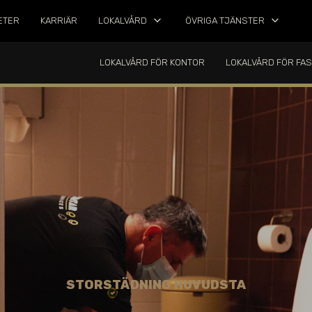
keyboard_arrow_down
keyboard_arrow_down
ETER
KARRIÄR
LOKALVÅRD
ÖVRIGA TJÄNSTER
LOKALVÅRD FÖR KONTOR
LOKALVÅRD FÖR FA
STORSTÄDNING HUVUDSTA