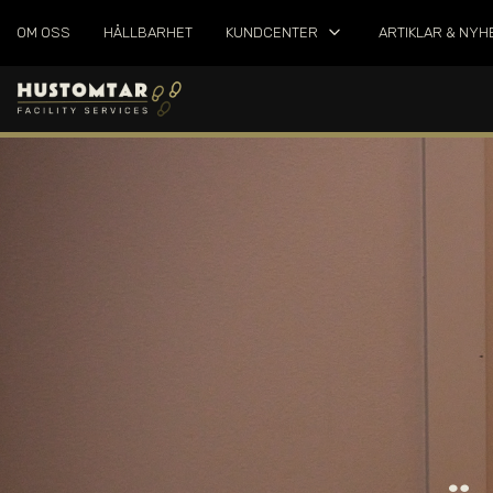
keyboard_arrow_down
OM OSS
HÅLLBARHET
KUNDCENTER
ARTIKLAR & NYH