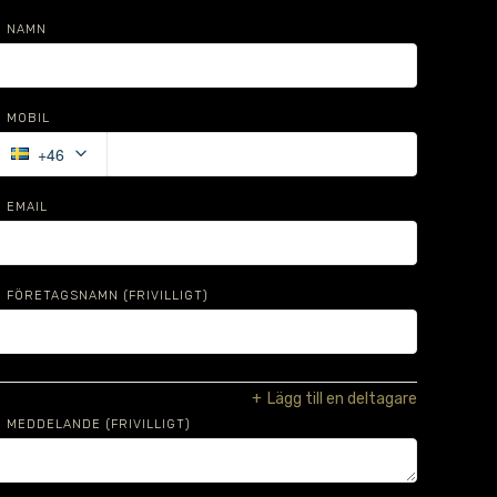
NAMN
MOBIL
keyboard_arrow_down
+46
EMAIL
FÖRETAGSNAMN
(FRIVILLIGT)
+
Lägg till en deltagare
MEDDELANDE (FRIVILLIGT)