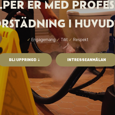
ÄLPER ER MED PROFES
ORSTÄDNING I HUVUD
✓
Engagemang
✓
Tillit
✓
Respekt
BLI UPPRINGD ⇣
INTRESSEANMÄLAN