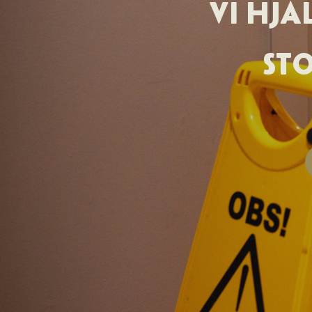
VI HJ
ST