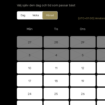
Välj själv den dag och tid som passar bäst
Dag
Vecka
Månad
(UTC+01:00) Amsterd
Mån
Tis
Ons
27
28
29
3
4
5
10
11
12
17
18
19
24
25
26