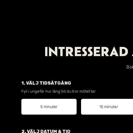
INTRESSERAD 
Bok
1. VÄLJ TIDSÅTGÅNG
Fyll i ungefär hur lång tid du tror mötet tar
5 minuter
15 minuter
2. VÄLJ DATUM & TID