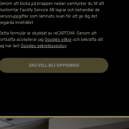
Genom att klicka på knappen nedan samtycker du till att 
Hustomtar Facility Service AB lagrar och behandlar de 
personuppgifter som lämnats ovan för att ge dig det 
begärda innehållet.
Detta formulär är skyddat av reCAPTCHA. Genom att
fortsätta accepterar jag
Googles villkor
och bekräfta att
jag har läst
Googles sekretesspolicy
.
JAG VILL BLI UPPRINGD