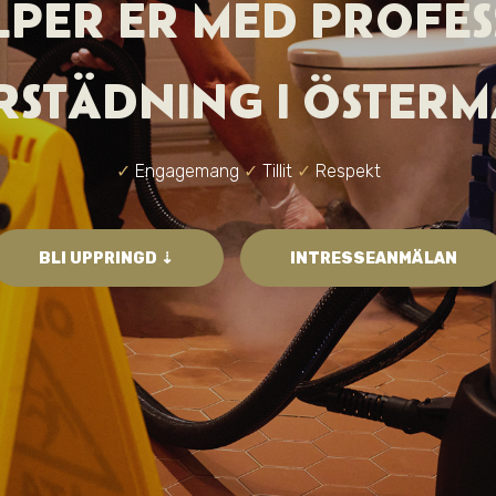
ÄLPER ER MED PROFES
RSTÄDNING I ÖSTER
✓
Engagemang
✓
Tillit
✓
Respekt
BLI UPPRINGD ⇣
INTRESSEANMÄLAN