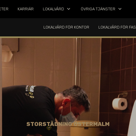
keyboard_arrow_down
keyboard_arrow_down
ETER
KARRIÄR
LOKALVÅRD
ÖVRIGA TJÄNSTER
LOKALVÅRD FÖR KONTOR
LOKALVÅRD FÖR FA
STORSTÄDNING ÖSTERMALM