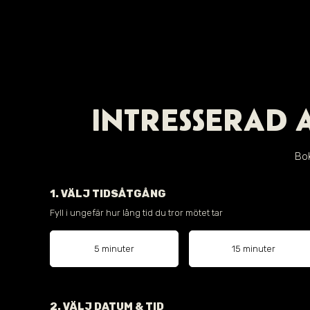
INTRESSERAD 
Bok
1. VÄLJ TIDSÅTGÅNG
Fyll i ungefär hur lång tid du tror mötet tar
5 minuter
15 minuter
2. VÄLJ DATUM & TID