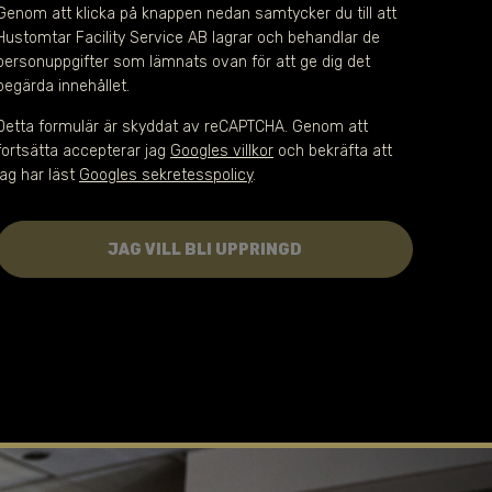
Genom att klicka på knappen nedan samtycker du till att 
Hustomtar Facility Service AB lagrar och behandlar de 
personuppgifter som lämnats ovan för att ge dig det 
begärda innehållet.
Detta formulär är skyddat av reCAPTCHA. Genom att
fortsätta accepterar jag
Googles villkor
och bekräfta att
jag har läst
Googles sekretesspolicy
.
JAG VILL BLI UPPRINGD