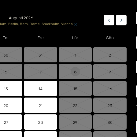
Augusti 2026
keyboard_arrow_left
keyboard_arrow_right
×
am, Berlin, Bern, Rome, Stockholm, Vienna
Tor
Fre
Lör
Sön
30
31
1
2
6
7
8
9
13
14
15
16
20
21
22
23
27
28
29
30