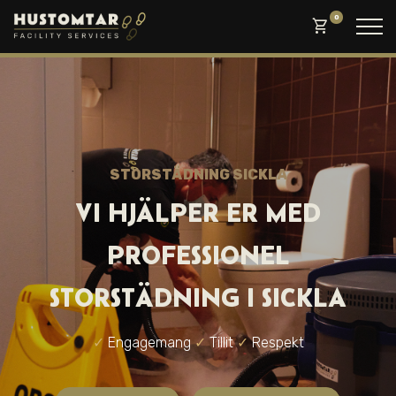
0
shopping_cart
STORSTÄDNING SICKLA
VI HJÄLPER ER MED
PROFESSIONEL
STORSTÄDNING I SICKLA
✓
Engagemang
✓
Tillit
✓
Respekt