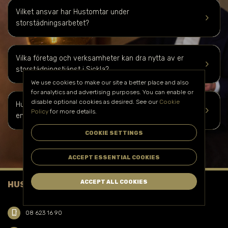
Vilket ansvar har Hustomtar under
keyboard_arrow_right
storstädningsarbetet?
Vilka företag och verksamheter kan dra nytta av er
keyboard_arrow_right
storstädningstjänst i
Sickla
?
We use cookies to make our site a better place and also
for analytics and advertising purposes. You can enable or
disable optional cookies as desired. See our
Cookie
Hur kan jag boka er storstädningstjänst i
Sickla
och få
keyboard_arrow_right
Policy
for more details.
en kostnadsuppskattning?
COOKIE SETTINGS
ACCEPT ESSENTIAL COOKIES
ACCEPT ALL COOKIES
HUSTOMTAR FACILITY SERVICE AB
phone_iphone
08 623 16 90