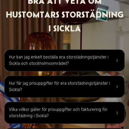
BRA ATT VET A OM
HUSTOMTARS STORSTÄDNING
I SICKLA
Hur kan jag enkelt beställa era storstädningstjänster i
keyboard_arrow_right
Sickla och stockholmsområdet?
Hur får jag prisuppgifter för era storstädningstjänster i
keyboard_arrow_right
Sickla
?
Vilka villkor gäller för prisuppgifter och fakturering för
keyboard_arrow_right
storstädning i
Sickla
?