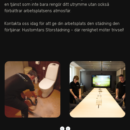
en tjänst som inte bara rengör ditt utrymme utan också
förbättrar arbetsplatsens atmosfär.
Kontakta oss idag för att ge din arbetsplats den städning den
förtjänar. Hustomtars Storstädning – där renlighet möter trivsel!
keyboard_arrow_left
keyboard_arrow_right