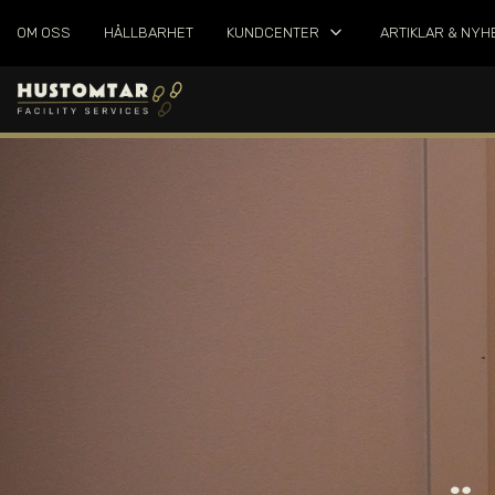
keyboard_arrow_down
OM OSS
HÅLLBARHET
KUNDCENTER
ARTIKLAR & NYH