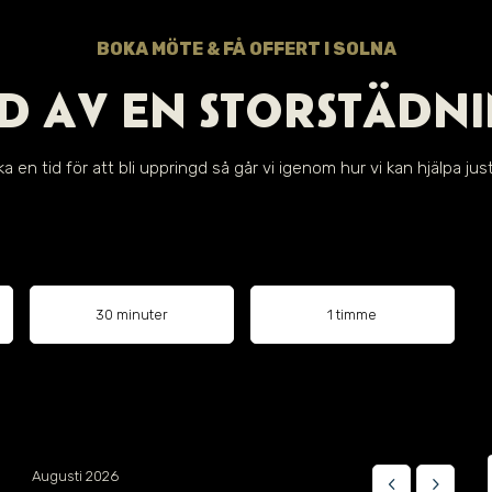
BOKA MÖTE & FÅ OFFERT I SOLNA
D AV EN STORSTÄDNI
a en tid för att bli uppringd så går vi igenom hur vi kan hjälpa just
30 minuter
1 timme
Augusti 2026
keyboard_arrow_left
keyboard_arrow_right