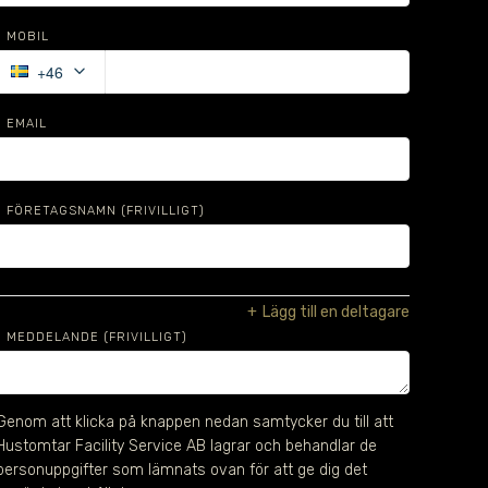
MOBIL
keyboard_arrow_down
+46
EMAIL
FÖRETAGSNAMN
(FRIVILLIGT)
+
Lägg till en deltagare
MEDDELANDE (FRIVILLIGT)
Genom att klicka på knappen nedan samtycker du till att 
Hustomtar Facility Service AB lagrar och behandlar de 
personuppgifter som lämnats ovan för att ge dig det 