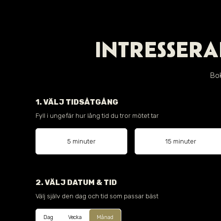
INTRESSERA
Bok
1. VÄLJ TIDSÅTGÅNG
Fyll i ungefär hur lång tid du tror mötet tar
5 minuter
15 minuter
2. VÄLJ DATUM & TID
Välj själv den dag och tid som passar bäst
Dag
Vecka
Månad