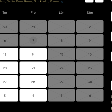
×
am, Berlin, Bern, Rome, Stockholm, Vienna
Tor
Fre
Lör
Sön
30
31
1
2
6
7
8
9
13
14
15
16
20
21
22
23
27
28
29
30
3
4
5
6