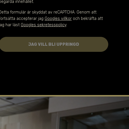
begärda innehållet.
Detta formulär är skyddat av reCAPTCHA. Genom att
fortsätta accepterar jag
Googles villkor
och bekräfta att
jag har läst
Googles sekretesspolicy
.
JAG VILL BLI UPPRINGD