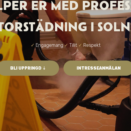
ÄLPER ER MED PROFES
TORSTÄDNING I SOL
✓
Engagemang
✓
Tillit
✓
Respekt
BLI UPPRINGD ⇣
INTRESSEANMÄLAN