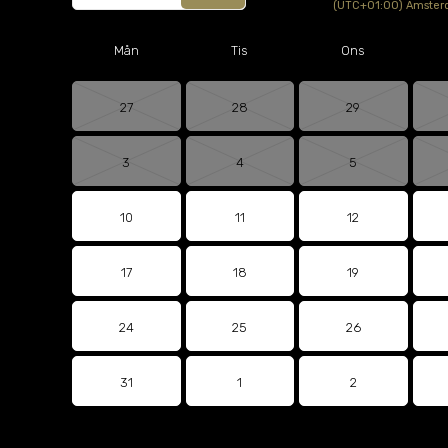
(UTC+01:00) Amsterd
Mån
Tis
Ons
27
28
29
3
4
5
10
11
12
17
18
19
24
25
26
31
1
2