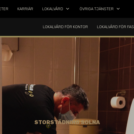
keyboard_arrow_down
keyboard_arrow_down
ETER
KARRIÄR
LOKALVÅRD
ÖVRIGA TJÄNSTER
LOKALVÅRD FÖR KONTOR
LOKALVÅRD FÖR FA
STORSTÄDNING SOLNA